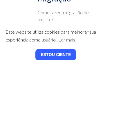
Como fazer a migração de
um site?
Saiba mais →
Este website utiliza cookies para melhorar sua
experiência como usuário.
Ler mais
ESTOU CIENTE
Pagamento
Não sabe tudo que precisa
para gerenciar seus
pagamentos na plataforma
Cloudez? Veja este tópico!
Saiba mais →